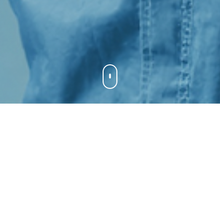
MIT 2026 – DAS WAR MEHR ALS EI
 und neuer Perspektiven: Beim MTM SUMMIT 2026 traf sich die inte
strieller Arbeit neu zu definieren – vor Ort in Berlin und digital vern