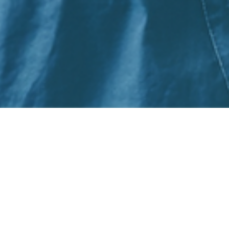
N EVENT.
rnationale Community, um die Zukunft
etzt.