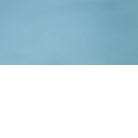
MTM SUM
Zwei Tage voller Energie, Austausch
indu