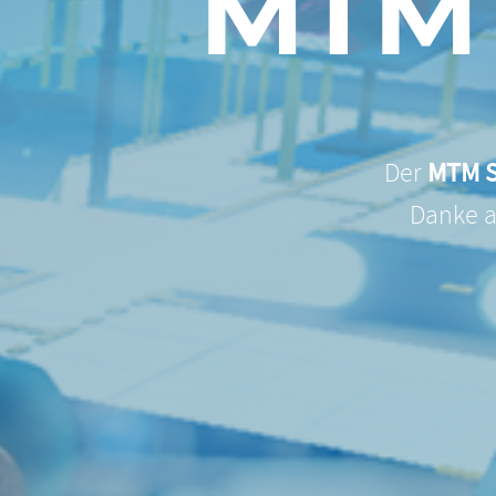
MTM 
Der
MTM S
Danke a